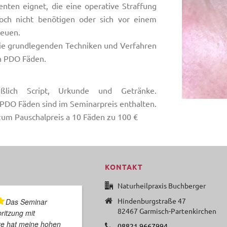
enten eignet, die eine operative Straffung
 noch nicht benötigen oder sich vor einem
heuen.
die grundlegenden Techniken und Verfahren
n PDO Fäden.
eßlich Script, Urkunde und Getränke.
 PDO Fäden sind im Seminarpreis enthalten.
zum Pauschalpreis a 10 Fäden zu 100 €
KONTAKT
Naturheilpraxis Buchberger
Hindenburgstraße 47
Das Seminar
Nochmals danke
82467 Garmisch-Partenkirchen
ritzung mit
für das spitzen Seminar gestern.
re hat meine hohen
Die kleine Gruppe war nur von
08821 9667994