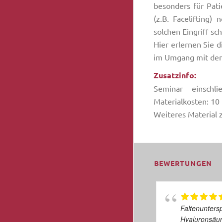
besonders für Pati
(z.B. Facelifting)
solchen Eingriff sc
Hier erlernen Sie 
im Umgang mit de
Zusatzinfo:
Seminar einschli
Materialkosten: 10
Weiteres Material 
BEWERTUNGEN
Faltenuntersp
Hyaluronsäu