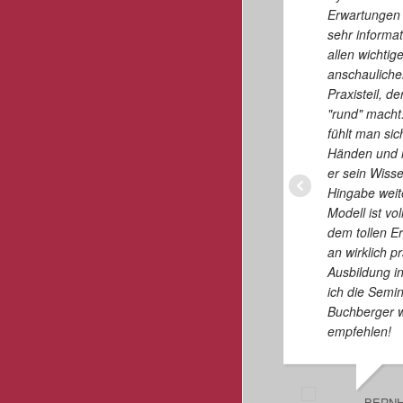
Erwartungen v
sehr informat
allen wichti
anschauliche
Praxisteil, d
"rund" macht
fühlt man sic
Händen und h
er sein Wiss
Hingabe weit
Modell ist vol
dem tollen E
an wirklich pr
Ausbildung in
ich die Semin
Buchberger 
empfehlen!
BERNH