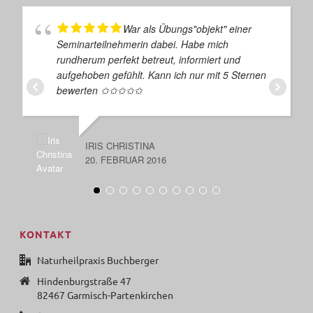
War als Übungs"objekt" einer
Seminarteilnehmerin dabei. Habe mich
rundherum perfekt betreut, informiert und
aufgehoben gefühlt. Kann ich nur mit 5 Sternen
bewerten ✩✩✩✩✩
IRIS CHRISTINA
20. FEBRUAR 2016
KONTAKT
Naturheilpraxis Buchberger
Hindenburgstraße 47
82467 Garmisch-Partenkirchen